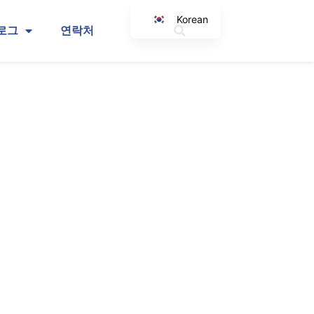
Korean
로그
연락처
English
Japanese
Spanish
Arabic
Italian
German