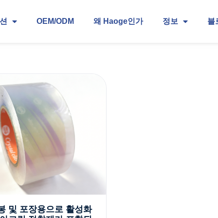
루션
OEM/ODM
왜 Haoge인가
정보
블
봉 및 포장용으로 활성화