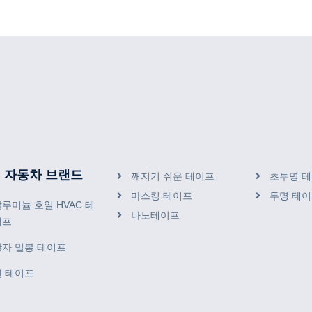
 자동차 브랜드
깨지기 쉬운 테이프
초투명 
마스킹 테이프
투명 테
루미늄 호일 HVAC 테
나노테이프
이프
상자 밀봉 테이프
천 테이프