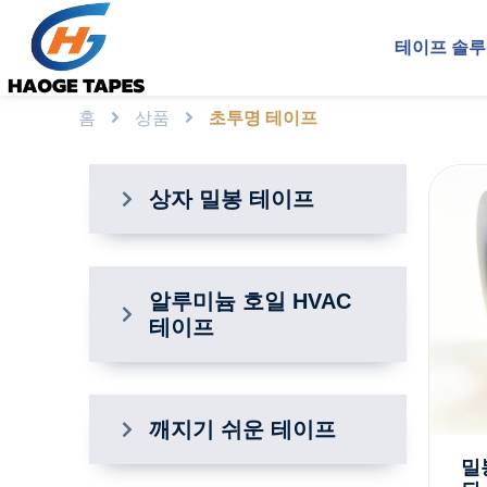
제품
테이프 솔
홈
상품
초투명 테이프
상자 밀봉 테이프
알루미늄 호일 HVAC
테이프
깨지기 쉬운 테이프
밀