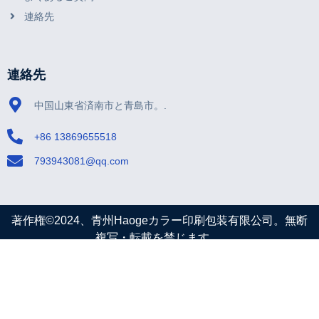
連絡先
連絡先
中国山東省済南市と青島市。.
+86 13869655518
793943081@qq.com
著作権©2024、青州Haogeカラー印刷包装有限公司。無断
複写・転載を禁じます。.